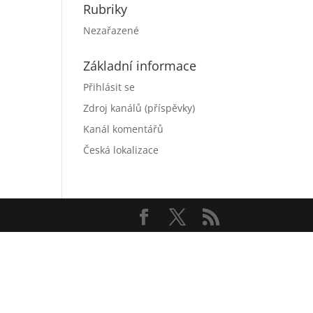
Rubriky
Nezařazené
Základní informace
Přihlásit se
Zdroj kanálů (příspěvky)
Kanál komentářů
Česká lokalizace